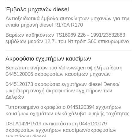
Έμβολο μηχανών diesel
ΠΟΙΟΤΙΚΌΣ
Αντιοξειδωτικά έμβολα αυτοκίνητων μηχανών για την
ΈΛΕΓΧΟΣ
ενιαία μηχανή diesel R170A R170
Βαρέων καθηκόντων TS16969 226 - 1991/23532883
ΕΠΙΚΟΙΝΩΝΉΣΤΕ
εμβόλων μερών 12.7L του Ντιτρόιτ S60 επικυρωμένο
ΜΑΖΊ
Ακροφύσιο εγχυτήρων καυσίμων
ΜΑΣ
Benz/αυτοκινήτων του Volkswagen υψηλή επίδοση
0445120006 ακροφυσίων καυσίμων μηχανών
ΖΗΤΉΣΤΕ
0445120173 ακροφύσια εγχυτήρων diesel Denso/
ΈΝΑ
μικρότερη ανοχή ακροφυσίων εγχυτήρων των
Δελφών
ΑΠΌΣΠΑΣΜΑ
Τυποποιημένο ακροφύσιο 0445120394 εγχυτήρων
καυσίμων οχημάτων υλικό χάλυβα υψηλής ταχύτητας
SITEMAP
DSLA142P1519 αντικατάσταση 0445120079
ακροφυσίων εγχυτήρων καυσίμων/ακροφυσίων
εγχυτήρων diesel