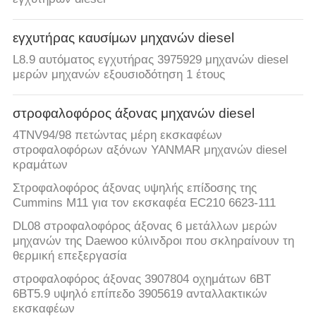
PRIVACY
POLICY
εγχυτήρας καυσίμων μηχανών diesel
L8.9 αυτόματος εγχυτήρας 3975929 μηχανών diesel
μερών μηχανών εξουσιοδότηση 1 έτους
στροφαλοφόρος άξονας μηχανών diesel
4TNV94/98 πετώντας μέρη εκσκαφέων
στροφαλοφόρων αξόνων YANMAR μηχανών diesel
κραμάτων
Στροφαλοφόρος άξονας υψηλής επίδοσης της
Cummins M11 για τον εκσκαφέα EC210 6623-111
DL08 στροφαλοφόρος άξονας 6 μετάλλων μερών
μηχανών της Daewoo κύλινδροι που σκληραίνουν τη
θερμική επεξεργασία
στροφαλοφόρος άξονας 3907804 οχημάτων 6BT
6BT5.9 υψηλό επίπεδο 3905619 ανταλλακτικών
εκσκαφέων