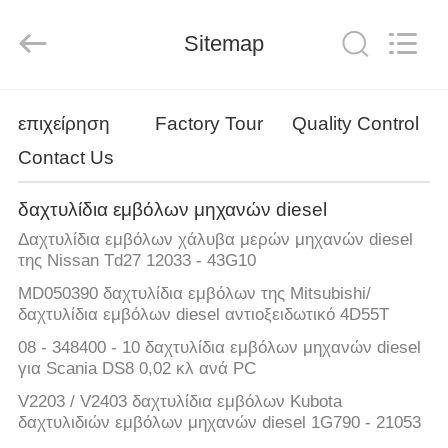
Silk
Road
Enterprise
Sitemap
Management
Services
Co.,LTD.
All
Rights
ΑΡΧΙΚΉ
Reserved.
επιχείρηση
Factory Tour
Quality Control
ΣΕΛΊΔΑ
Contact Us
ΠΡΟΪΌΝΤΑ
δαχτυλίδια εμβόλων μηχανών diesel
Δαχτυλίδια εμβόλων χάλυβα μερών μηχανών diesel
ΣΧΕΤΙΚΆ
της Nissan Td27 12033 - 43G10
ΜΕ
MD050390 δαχτυλίδια εμβόλων της Mitsubishi/
δαχτυλίδια εμβόλων diesel αντιοξειδωτικό 4D55T
ΕΜΆΣ
08 - 348400 - 10 δαχτυλίδια εμβόλων μηχανών diesel
για Scania DS8 0,02 κλ ανά PC
ΕΡΓΟΣΤΆΣΙΟ
V2203 / V2403 δαχτυλίδια εμβόλων Kubota
ΠΕΡΙΉΓΗΣΗ
δαχτυλιδιών εμβόλων μηχανών diesel 1G790 - 21053