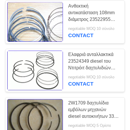
Ανθεκτική
αντικατάσταση 108mm
25
διάμετρος 23522955
στροφαλοφόρος
δαχτυλιδιών εμβόλων
negotiable MOQ:10 σύνολο
μηχανών diesel του
CONTACT
άξονας μηχανών
Ντιτρόιτ
diesel
Ελαφριά ανταλλακτικά
23524349 diesel του
Ντιτρόιτ δαχτυλιδιών
εμβόλων μηχανών
30
negotiable MOQ:10 σύνολο
diesel
CONTACT
κινητήρας ντίζελ
στροβιλοσυμπιεστή
2W1709 δαχτυλίδια
εμβόλων μηχανών
diesel αυτοκινήτων 3306
μέρη αντικατάστασης
negotiable MOQ:5 Ορίστε
του Caterpillar