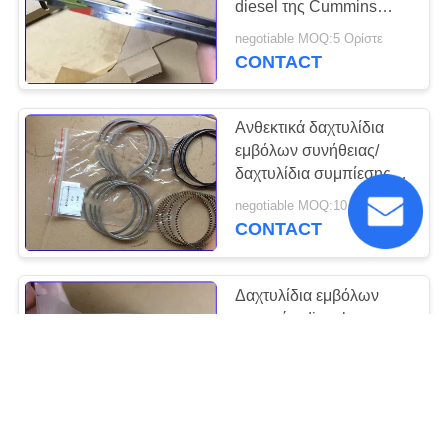
diesel της Cummins
9
επισκευάζουν το
negotiable MOQ:5 Ορίστε
Ρουλεμάν
τυποποιημένο μέγεθος
CONTACT
4089406
εκσκαφέων
Ανθεκτικά δαχτυλίδια
εμβόλων συνήθειας/
δαχτυλίδια συμπίεσης
εμβόλων 08 - 138400 -
negotiable MOQ:10 σύνολο
00
CONTACT
30
Ανταλλακτικά
Δαχτυλίδια εμβόλων
συγκεκριμένων
μηχανών diesel
αεροσυμπιεστών για τη
αντλιών
5001849655 0.015g
negotiable MOQ:10 σύνολο
CONTACT
23