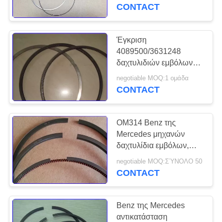
σφραγιδόλιθο εμβόλων
CONTACT
μακριά
ΠΟΙΟΤΙΚΌΣ
χρησιμοποιώντας
ΈΛΕΓΧΟΣ
Έγκριση
11
4089500/3631248
σκάφος της
δαχτυλιδιών εμβόλων
ΕΠΙΚΟΙΝΩΝΉΣΤΕ
μηχανών diesel της
γραμμής κυλίνδρων
negotiable MOQ:1 ομάδα
ΜΑΖΊ
Cummins K19 TS16969
CONTACT
ΜΑΣ
μηχανών diesel
OM314 Benz της
ΖΗΤΉΣΤΕ
Mercedes μηχανών
ΈΝΑ
δαχτυλίδια εμβόλων,
23
βαρέων καθηκόντων
ΑΠΌΣΠΑΣΜΑ
negotiable MOQ:ΣΎΝΟΛΟ 50
Ακροφύσιο
δαχτυλίδια εμβόλων
CONTACT
αυτοκινήτων 02250V0
εγχυτήρων
SITEMAP
Benz της Mercedes
καυσίμων
αντικατάσταση