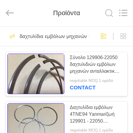
Silk
Road
Enterprise
Προϊόντα
Management
Services
Co.,LTD.
All
Rights
ΑΡΧΙΚΉ
37
Reserved.
δαχτυλίδια εμβόλων μηχανών diesel
ΣΕΛΊΔΑ
δαχτυλίδια εμβόλων
μηχανών diesel
Σύνολο 129906-22050
ΠΡΟΪΌΝΤΑ
δαχτυλιδιών εμβόλων
μηχανών ανταλλακτικών
ΣΧΕΤΙΚΆ
μηχανών Yanmar
negotiable MOQ:1 ομάδα
4TNV94
ΜΕ
CONTACT
18
ΕΜΆΣ
Έμβολο μηχανών
Δαχτυλίδια εμβόλων
4TNE94 Yanmar/ζωή
ΕΡΓΟΣΤΆΣΙΟ
diesel
129901 - 22050
ΠΕΡΙΉΓΗΣΗ
δαχτυλιδιών με
negotiable MOQ:1 ομάδα