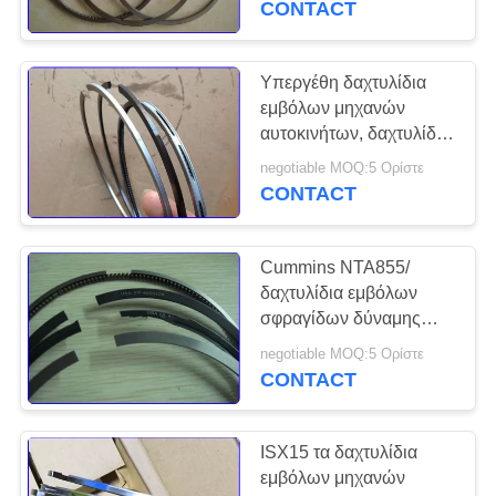
CONTACT
13
Υδραυλικό πιάτο
Υπεργέθη δαχτυλίδια
εμβόλων μηχανών
βαλβίδων
αυτοκινήτων, δαχτυλίδια
εμβόλων 6BT Cummins
negotiable MOQ:5 Ορίστε
3802421
CONTACT
Cummins NTA855/
20
δαχτυλίδια εμβόλων
σφραγίδων δύναμης
Βαλβίδα εκσκαφέων
μηχανών NH220 στο
negotiable MOQ:5 Ορίστε
απόθεμα 3803471
CONTACT
ISX15 τα δαχτυλίδια
εμβόλων μηχανών