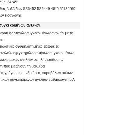
*9*134*45°
εθος βαλβίδων 5S6452 5S6449 48*9.5*139*60
ων εισαγωγής
συγκεκριμένων αντλιών
ερού φορτηγών συγκεκριμένων αντλιών με το
ιο
ξειδωτικές σφυρηλατημένες εφεδρείες
 αντλιών σφιγκτηρών σωλήνων συγκεκριμένων
κεκριμένων αντλιών υψηλής επίδοσης/
ση που μειώνουν τη βαλβίδα
κός γρήγορος συνδετήρας πυροβόλων όπλων
τικών συγκεκριμένων αντλιών βαθμολογεί το Α