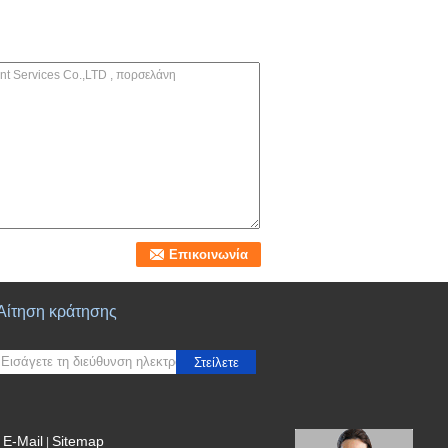
Αίτηση κράτησης
Στείλετε
E-Mail
Sitemap
|