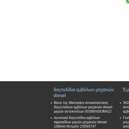
δαχτυλίδια εμβόλων μηχανών
Έμ
diesel
Benz της Mercedes αντικατάσταση
392
δαχτυλιδιών εμβόλων μηχανών diesel
αντ
μερών αυτοκινήτων 00366V0/OM422
εμβ
συνολικά δαχτυλίδια εμβόλων
Γεν
σφραγίδων μερών μηχανών diesel
μηχ
108mm Ντιτρόιτ 23503747
απο