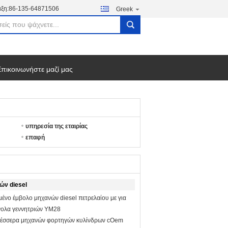
ξη:
86-135-64871506
Greek
search
πικοινωνήστε μαζί μας
υπηρεσία της εταιρίας
επαφή
ών diesel
μένο έμβολο μηχανών diesel πετρελαίου με για
νολα γεννητριών YM28
 τέσσερα μηχανών φορτηγών κυλίνδρων cOem