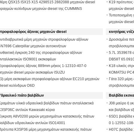
Μέρη QSX15 ISX15 X15 4298515 2882088 μηχανών diesel
K19 πρότυπος 
φραγμών κυλίνδρων μηχανών diesel της CUMMINS
μηχανών diese
Τυποποιημένη 
μηχανών dies
στροφαλοφόρος άξονας μηχανών diesel
κινητήρας ντί
Αντιδιαβρωτικά μέρη μηχανών στροφαλοφόρων αξόνων
Δροσισμένα πε
4N7696 Caterpillar μηχανών αυτοκινήτων
στροβιλοσυμπι
Ανθεκτική έγκριση 240 της στροφαλοφόρων αξόνων
5.7L 3539678 
ανταλλακτικών ISO9001 εκσκαφέων
DB58T 65.0910
Στροφαλοφόρος άξονας 889mm μήκος 1-12310-407-0
K18 υλικός στρ
μηχανών diesel μερών εκσκαφέων ISUZU
KOMATSU PC40
Έξι μέρη εκσκαφέων στροφαλοφόρων αξόνων EC210 μηχανών
Γάτα 320 μέρη
diesel κυλίνδρων D6D
στροβιλοσυμπι
Υδραυλικό πιάτο βαλβίδων
Βαλβίδα εκσκ
Κραμάτων υλικά υδραυλικά βαλβίδων πιάτων ανταλλακτικά
J08 μαύρο ή γ
K3SP36C αντλιών Kawasaki κύρια
και βαλβίδων ε
Έγκριση A8V0200 μερών μηχανημάτων κατασκευής πιάτων
6SD1 βαλβίδα κ
βαλβίδων υδραυλικών αντλιών ISO14001
0 1-12552-108
Πρότυπα K3SP36 μέρη μηχανημάτων κατασκευής πιάτων
H07C βαλβίδα 