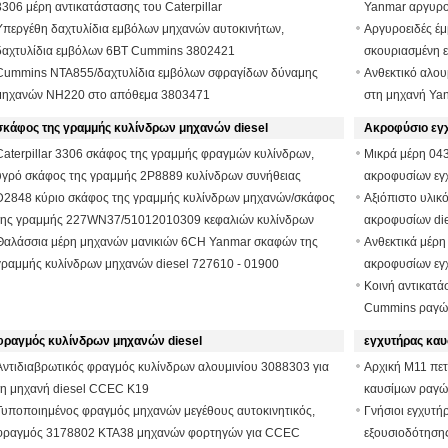
3306 μέρη αντικατάστασης του Caterpillar
Yanmar αργυρο
Υπεργέθη δαχτυλίδια εμβόλων μηχανών αυτοκινήτων,
Αργυροειδές έμ
δαχτυλίδια εμβόλων 6BT Cummins 3802421
σκουριασμένη ε
Cummins NTA855/δαχτυλίδια εμβόλων σφραγίδων δύναμης
Ανθεκτικό αλου
μηχανών NH220 στο απόθεμα 3803471
στη μηχανή Ya
σκάφος της γραμμής κυλίνδρων μηχανών diesel
Ακροφύσιο εγ
Caterpillar 3306 σκάφος της γραμμής φραγμών κυλίνδρων,
Μικρά μέρη 04
υγρό σκάφος της γραμμής 2P8889 κυλίνδρων συνήθειας
ακροφυσίων εγ
D2848 κύριο σκάφος της γραμμής κυλίνδρων μηχανών/σκάφος
Αξιόπιστο υλικ
της γραμμής 227WN37/51012010309 κεφαλιών κυλίνδρων
ακροφυσίων di
Θαλάσσια μέρη μηχανών μανικιών 6CH Yanmar σκαφών της
Ανθεκτικά μέρη
γραμμής κυλίνδρων μηχανών diesel 727610 - 01900
ακροφυσίων εγ
Κοινή αντικατ
Cummins ραγών
φραγμός κυλίνδρων μηχανών diesel
εγχυτήρας καυ
Αντιδιαβρωτικός φραγμός κυλίνδρων αλουμινίου 3088303 για
Αρχική M11 πε
τη μηχανή diesel CCEC K19
καυσίμων ραγώ
Τυποποιημένος φραγμός μηχανών μεγέθους αυτοκινητικός,
Γνήσιοι εγχυτή
φραγμός 3178802 KTA38 μηχανών φορτηγών για CCEC
εξουσιοδότηση