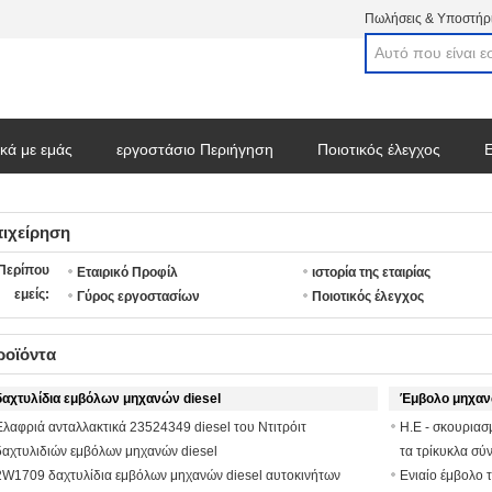
Πωλήσεις & Υποστήρι
ικά με εμάς
εργοστάσιο Περιήγηση
Ποιοτικός έλεγχος
Ε
ασμα
πιχείρηση
Περίπου
Εταιρικό Προφίλ
ιστορία της εταιρίας
εμείς:
Γύρος εργοστασίων
Ποιοτικός έλεγχος
ροϊόντα
δαχτυλίδια εμβόλων μηχανών diesel
Έμβολο μηχαν
Ελαφριά ανταλλακτικά 23524349 diesel του Ντιτρόιτ
Η.Ε - σκουριασ
δαχτυλιδιών εμβόλων μηχανών diesel
τα τρίκυκλα σύ
2W1709 δαχτυλίδια εμβόλων μηχανών diesel αυτοκινήτων
Ενιαίο έμβολο