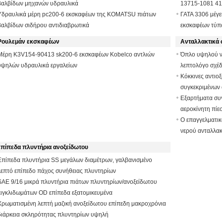
βαλβίδων μηχανών υδραυλικά
13715-1081 41
Υδραυλικά μέρη pc200-6 εκσκαφέων της KOMATSU πιάτων
ΓΑΤΑ 3306 μέγ
βαλβίδων σιδήρου αντιδιαβρωτικά
εκσκαφέων τύπ
Ρουλεμάν εκσκαφέων
Ανταλλακτικά 
Μέρη K3V154-90413 sk200-6 εκσκαφέων Kobelco αντλιών
Όπλο υψηλού ν
υψηλών υδραυλικά εργαλείων
λεπτολόγο σχέδ
Κόκκινες αντιο
συγκεκριμένων
αντλιών
Εξαρτήματα συγ
αεροκίνητη πίε
Ο επαγγελματι
νερού ανταλλακ
επίπεδα πλυντήρια ανοξείδωτου
Επίπεδα πλυντήρια SS μεγάλων διαμέτρων, γαλβανισμένο
λεπτό επίπεδο πάχος συνήθειας πλυντηρίων
SAE 9/16 μικρά πλυντήρια πιάτων πλυντηρίων/ανοξείδωτου
κιγκλιδωμάτων OD επίπεδα εξατομικευμένα
Χρωματισμένη λεπτή μαζική ανοξείδωτου επίπεδη μακροχρόνια
διάρκεια σκληρότητας πλυντηρίων υψηλή