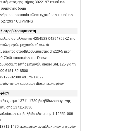
αυτόματος εγχυτήρας 3022197 καυσίμων
l συμπαγής δομή
γνήσια συσκευασία cOem εγχυτήρων καυσίμων
el 5272937 CUMMINS
ζελ στροβιλοσυμπιεστή
τρέλαιο ανταλλακτικά 4254523 04294752KZ της
εστών μερών μηχανών τύπων Φ
αυτόματος στροβιλοσυμπιεστής dh220-5 μέρη
0-7040 εκσκαφέων της Daewoo
οβιλοσυμπιεστής μηχανών diesel S6D125 για τη
0 6151-82-8500
 49179-02300 49179-17822
εστών γατών καυσίμων diesel εκσκαφέων
αφέων
κρίζο χρώμα 13711-1730 βαλβίδων εισαγωγής
ξάτμισης 13711-1830
ολπίσκων και βαλβίδα εξάτμισης 1-12551-089-
-0
13711-1470 εκσκαφέων ανταλλακτικών μηχανών