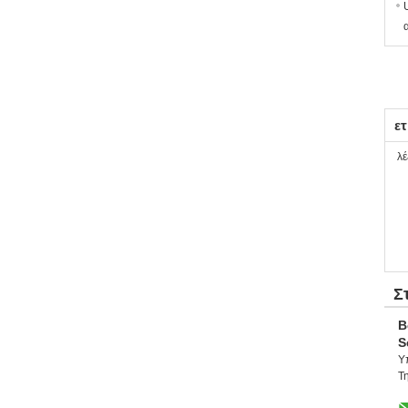
ετ
λέ
Σ
B
S
Υ
Τη