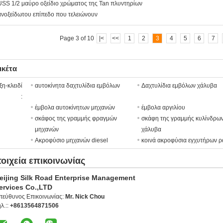
USS 1/2 μαύρο οξείδιο χρώματος της Tan πλυντηρίων
ανοξείδωτου επίπεδο που τελειώνουν
Page 3 of 10
|<
<<
1
2
3
4
5
6
7
ικέτα
ξη-κλειδί
αυτοκίνητα δαχτυλίδια εμβόλων
Δαχτυλίδια εμβόλων χάλυβα
:
έμβολα αυτοκίνητων μηχανών
έμβολα αργιλίου
σκάφος της γραμμής φραγμών
σκάφη της γραμμής κυλίνδρω
μηχανών
χάλυβα
Ακροφύσιο μηχανών diesel
κοινά ακροφύσια εγχυτήρων 
τοιχεία επικοινωνίας
eijing Silk Road Enterprise Management
ervices Co.,LTD
πεύθυνος Επικοινωνίας:
Mr. Nick Chou
λ.::
+8613564871506