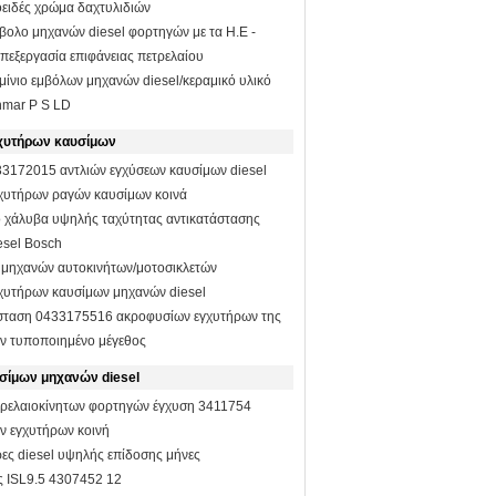
ειδές χρώμα δαχτυλιδιών
βολο μηχανών diesel φορτηγών με τα Η.Ε -
πεξεργασία επιφάνειας πετρελαίου
μίνιο εμβόλων μηχανών diesel/κεραμικό υλικό
nmar Ρ S LD
χυτήρων καυσίμων
33172015 αντλιών εγχύσεων καυσίμων diesel
χυτήρων ραγών καυσίμων κοινά
ό χάλυβα υψηλής ταχύτητας αντικατάστασης
esel Bosch
 μηχανών αυτοκινήτων/μοτοσικλετών
χυτήρων καυσίμων μηχανών diesel
άσταση 0433175516 ακροφυσίων εγχυτήρων της
 τυποποιημένο μέγεθος
σίμων μηχανών diesel
τρελαιοκίνητων φορτηγών έγχυση 3411754
ν εγχυτήρων κοινή
ρες diesel υψηλής επίδοσης μήνες
ς ISL9.5 4307452 12