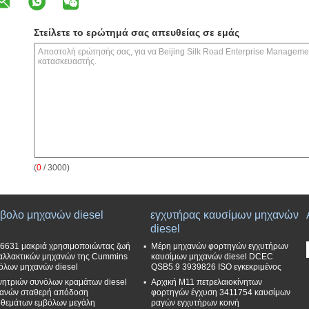
Στείλετε το ερώτημά σας απευθείας σε εμάς
(
0
/ 3000)
βολο μηχανών diesel
εγχυτήρας καυσίμων μηχανών
diesel
6631 μακριά χρησιμοποιώντας ζωή
Μέρη μηχανών φορτηγών εγχυτήρων
αλλακτικών μηχανών της Cummins
καυσίμων μηχανών diesel DCEC
όλων μηχανών diesel
QSB5.9 3939826 ISO εγκεκριμένος
νητριών συνόλων κραμάτων diesel
Αρχική M11 πετρελαιοκίνητων
ανών σταθερή απόδοση
φορτηγών έγχυση 3411754 καυσίμων
θεμάτων εμβόλων μεγάλη
ραγών εγχυτήρων κοινή