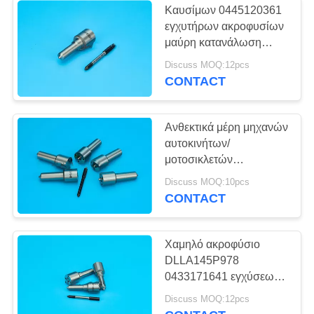
Καυσίμων 0445120361
εγχυτήρων ακροφυσίων
μαύρη κατανάλωση
0433172397 καυσίμων
Discuss MOQ:12pcs
επιστρώματος μικρή
CONTACT
Ανθεκτικά μέρη μηχανών
αυτοκινήτων/
μοτοσικλετών
ακροφυσίων εγχυτήρων
Discuss MOQ:10pcs
καυσίμων μηχανών
CONTACT
diesel
Χαμηλό ακροφύσιο
DLLA145P978
0433171641 εγχύσεων
καυσίμων μηχανών
Discuss MOQ:12pcs
diesel εκπομπής