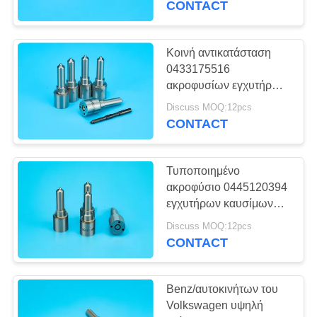
CONTACT
Κοινή αντικατάσταση
0433175516
ακροφυσίων εγχυτήρων
της Cummins ραγών
Discuss MOQ:12pcs
τυποποιημένο μέγεθος
CONTACT
Τυποποιημένο
ακροφύσιο 0445120394
εγχυτήρων καυσίμων
οχημάτων υλικό χάλυβα
Discuss MOQ:12pcs
υψηλής ταχύτητας
CONTACT
Benz/αυτοκινήτων του
Volkswagen υψηλή