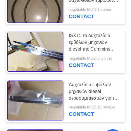
δαχτυλιδιών εμβόλων
μηχανών diesel της
negotiable MOQ:1 ομάδα
Cummins K19 TS16969
CONTACT
ISX15 τα δαχτυλίδια
εμβόλων μηχανών
diesel της Cummins
επισκευάζουν το
negotiable MOQ:5 Ορίστε
τυποποιημένο μέγεθος
CONTACT
4089406
Δαχτυλίδια εμβόλων
μηχανών diesel
αεροσυμπιεστών για τη
5001849655 0.015g
negotiable MOQ:10 σύνολο
CONTACT