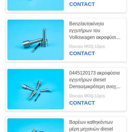
diesel
CONTACT
ΠΟΙΟΤΙΚΌΣ
ΈΛΕΓΧΟΣ
Benz/αυτοκίνητο
εγχυτήρων του
Volkswagen ακροφύσιο
ΕΠΙΚΟΙΝΩΝΉΣΤΕ
για τη μηχανή diesel
Discuss MOQ:12pcs
ΜΑΖΊ
0445110005
CONTACT
ΜΑΣ
0445120173 ακροφύσια
ΖΗΤΉΣΤΕ
εγχυτήρων diesel
ΈΝΑ
Denso/μικρότερη ανοχή
ακροφυσίων εγχυτήρων
ΑΠΌΣΠΑΣΜΑ
Discuss MOQ:12pcs
των Δελφών
CONTACT
SITEMAP
Βαρέων καθηκόντων
μέρη μηχανών diesel