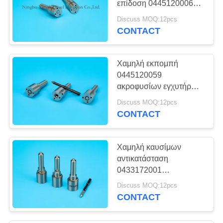
επίδοση 0445120006
ακροφυσίων καυσίμων
Discuss MOQ:12pcs
μηχανών
CONTACT
Χαμηλή εκπομπή
0445120059
ακροφυσίων εγχυτήρων
καυσίμων της
Discuss MOQ:12pcs
KOMATSU υψηλής
CONTACT
ακρίβειας
Χαμηλή καυσίμων
αντικατάσταση
0433172001
ακροφυσίων εγχυτήρων
Discuss MOQ:12pcs
κατανάλωσης
CONTACT
αυτοκίνητη