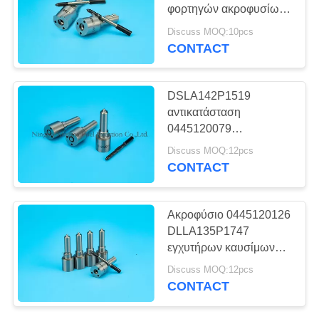
PRIVACY
φορτηγών ακροφυσίων
POLICY
εγχυτήρων καυσίμων
Discuss MOQ:10pcs
χάλυβα 0433172078
CONTACT
DSLA142P1519
αντικατάσταση
0445120079
ακροφυσίων εγχυτήρων
Discuss MOQ:12pcs
καυσίμων/ακροφυσίων
CONTACT
εγχυτήρων diesel
Ακροφύσιο 0445120126
DLLA135P1747
εγχυτήρων καυσίμων
diesel Bosch υψηλής
Discuss MOQ:12pcs
πυκνότητας
CONTACT