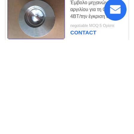
Έμβολο μηχανών diesel
αργιλίου για τη Cummins
4BT/την έγκριση 6BT
3907163 TS16949
negotiable MOQ:5 Ορίστε
CONTACT
Αυτόματη μηχανή QSC
8,3 υψηλή επίδοση
5284442 της Cummins
εμβόλων μηχανών
negotiable MOQ:5 Ορίστε
diesel
CONTACT
Συμπαγής έγκριση
0445120038
ακροφυσίων ISO9001
εγχυτήρων καυσίμων
Discuss MOQ:12pcs
Bosch δομών
CONTACT