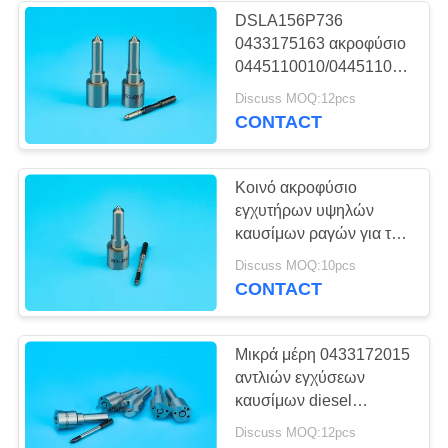
DSLA156P736
0433175163 ακροφύσιο
0445110010/0445110024
εγχυτήρων καυσίμων
Discuss MOQ:12pcs
CONTACT
Κοινό ακροφύσιο
εγχυτήρων υψηλών
καυσίμων ραγών για τη
θαλάσσια μηχανή
Discuss MOQ:10pcs
αυτοκινήτων
CONTACT
Μικρά μέρη 0433172015
αντλιών εγχύσεων
καυσίμων diesel
ακροφυσίων εγχυτήρων
Discuss MOQ:12pcs
ραγών καυσίμων κοινά