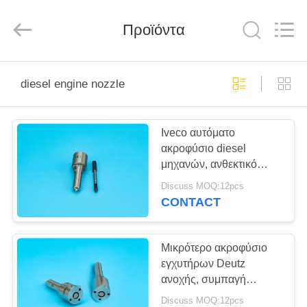
Silk
Road
Enterprise
Προϊόντα
Management
Services
Co.,LTD.
All
Rights
ΑΡΧΙΚΉ
Reserved.
diesel engine nozzle
ΣΕΛΊΔΑ
Iveco αυτόματο
ΠΡΟΪΌΝΤΑ
ακροφύσιο diesel
μηχανών, ανθεκτικό
ΣΧΕΤΙΚΆ
ακροφύσιο 0445120075
Discuss MOQ:12pcs
μηχανών diesel
ΜΕ
CONTACT
ΕΜΆΣ
Μικρότερο ακροφύσιο
εγχυτήρων Deutz
ΕΡΓΟΣΤΆΣΙΟ
ανοχής, συμπαγή
ΠΕΡΙΉΓΗΣΗ
ακροφύσια εγχυτήρων
Discuss MOQ:12pcs