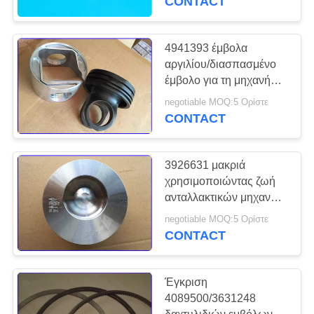
CONTACT
τυποποιημένο
4941393 έμβολα
αργιλίου/διασπασμένο
έμβολο για τη μηχανή
diesel της Cummins
negotiable MOQ:5 Ορίστε
QSLE
CONTACT
3926631 μακριά
χρησιμοποιώντας ζωή
ανταλλακτικών μηχανών
της Cummins εμβόλων
negotiable MOQ:5 Ορίστε
μηχανών diesel
CONTACT
Έγκριση
4089500/3631248