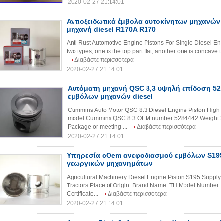
2020-02-27 21:14:01
Αντιοξειδωτικά έμβολα αυτοκίνητων μηχανών 
μηχανή diesel R170A R170
Anti Rust Automotive Engine Pistons For Single Diesel E
two types, one is the top part flat, another one is concav
Διαβάστε περισσότερα
2020-02-27 21:14:01
Αυτόματη μηχανή QSC 8,3 υψηλή επίδοση 5
εμβόλων μηχανών diesel
Cummins Auto Motor QSC 8.3 Diesel Engine Piston High
model Cummins QSC 8.3 OEM number 5284442 Weight 2.0
Package or meeting ...
Διαβάστε περισσότερα
2020-02-27 21:14:01
Υπηρεσία cOem ανεφοδιασμού εμβόλων S195
γεωργικών μηχανημάτων
Agricultural Machinery Diesel Engine Piston S195 Supply
Tractors Place of Origin: Brand Name: TH Model Number:
Certificate...
Διαβάστε περισσότερα
2020-02-27 21:14:01