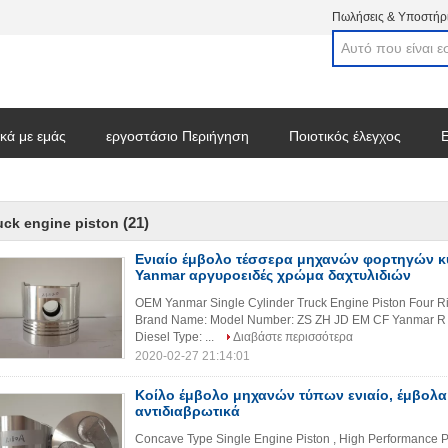
Πωλήσεις & Υποστήρι
ικά με εμάς
εργοστάσιο Περιήγηση
Ποιοτικός έλεγχος
Ε
στε ένα απόσπασμα
(21)
uck engine piston
Ενιαίο έμβολο τέσσερα μηχανών φορτηγών 
Yanmar αργυροειδές χρώμα δαχτυλιδιών
OEM Yanmar Single Cylinder Truck Engine Piston Four Ring
Brand Name: Model Number: ZS ZH JD EM CF Yanmar R 
Diesel Type: ...
Διαβάστε περισσότερα
2020-02-27 21:14:01
Κοίλο έμβολο μηχανών τύπων ενιαίο, έμβολ
αντιδιαβρωτικά
Concave Type Single Engine Piston , High Performance Pis