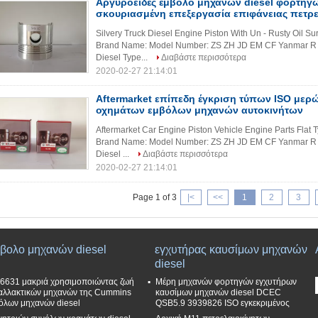
Αργυροειδές έμβολο μηχανών diesel φορτηγών
σκουριασμένη επεξεργασία επιφάνειας πετρ
Silvery Truck Diesel Engine Piston With Un - Rusty Oil Sur
Brand Name: Model Number: ZS ZH JD EM CF Yanmar R 
Diesel Type...
Διαβάστε περισσότερα
2020-02-27 21:14:01
Aftermarket επίπεδη έγκριση τύπων ISO με
οχημάτων εμβόλων μηχανών αυτοκινήτων
Aftermarket Car Engine Piston Vehicle Engine Parts Flat T
Brand Name: Model Number: ZS ZH JD EM CF Yanmar R 
Diesel ...
Διαβάστε περισσότερα
2020-02-27 21:14:01
Page 1 of 3
|<
<<
1
2
3
βολο μηχανών diesel
εγχυτήρας καυσίμων μηχανών
diesel
6631 μακριά χρησιμοποιώντας ζωή
Μέρη μηχανών φορτηγών εγχυτήρων
αλλακτικών μηχανών της Cummins
καυσίμων μηχανών diesel DCEC
όλων μηχανών diesel
QSB5.9 3939826 ISO εγκεκριμένος