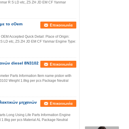
nmar R S LD etc, ZS ZH JD EM CF Yanmar
με το cOem
Επικοινωνία
 OEM Accepted Quick Detail: Place of Origin:
S LD etc, ZS ZH JD EM CF Yanmar Engine Type:
χανών diesel 8N3102
Επικοινωνία
eter Parts Information Item name piston with
3102 Weight 1.8kg per pcs Package Neutral
λλακτικών μηχανών
Επικοινωνία
ts Long Using Life Parts Information Engine
.8kg per pcs Material AL Package Neutral