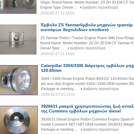
Origin: Brand Name: Model Number: ZS ZH JD EM CF Ya
Engine Type: Diesel ...
Διαβάστε περισσότερα
2020-02-27 21:14:01
Έμβολο ZS Yanmar/έμβολο μηχανών τρακτέρ 
τεσσάρων δαχτυλιδιών αποδεκτό
ZS Yanmar Piston / Tractor Engine Piston With Four Rings
Brand Name: Model Number: ZS ZH JD EM CF Yanmar R 
Diesel Type: ...
Διαβάστε περισσότερα
2020-02-27 21:14:01
Caterpillar 3304/3306 διάμετρος εμβόλων μη
120.65mm
3304 / 3306 Diesel Engine Piston 8N3102 120.65mm Diam
pin and clips Engine model 3304 / 3306 OEM number 8N
Package or meeting ...
Διαβάστε περισσότερα
2020-02-27 21:14:01
3926631 μακριά χρησιμοποιώντας ζωή αντα
της Cummins εμβόλων μηχανών diesel
3926631 Diesel Engine Piston Cummins Engine Spare Par
model Cummins 4BT / 6BT OEM number 3926631 Weight 1
Package or meeting ...
Διαβάστε περισσότερα