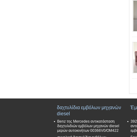
δαχτυλίδια εμβόλων μηχανών
Έμ
diesel
Benz της Mercedes αντικατάσταση
392
δαχτυλιδιών εμβόλων μηχανών diesel
αντ
μερών αυτοκινήτων 00366V0/OM422
εμβ