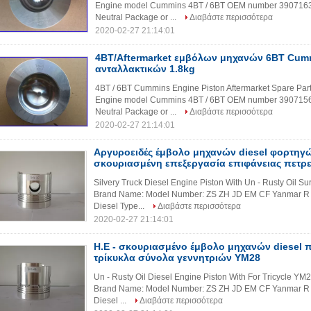
Engine model Cummins 4BT / 6BT OEM number 3907163 W
Neutral Package or ...
Διαβάστε περισσότερα
2020-02-27 21:14:01
4BT/Aftermarket εμβόλων μηχανών 6BT Cum
ανταλλακτικών 1.8kg
4BT / 6BT Cummins Engine Piston Aftermarket Spare Part
Engine model Cummins 4BT / 6BT OEM number 3907156 W
Neutral Package or ...
Διαβάστε περισσότερα
2020-02-27 21:14:01
Αργυροειδές έμβολο μηχανών diesel φορτηγών
σκουριασμένη επεξεργασία επιφάνειας πετρ
Silvery Truck Diesel Engine Piston With Un - Rusty Oil Sur
Brand Name: Model Number: ZS ZH JD EM CF Yanmar R 
Diesel Type...
Διαβάστε περισσότερα
2020-02-27 21:14:01
Η.Ε - σκουριασμένο έμβολο μηχανών diesel π
τρίκυκλα σύνολα γεννητριών YM28
Un - Rusty Oil Diesel Engine Piston With For Tricycle YM2
Brand Name: Model Number: ZS ZH JD EM CF Yanmar R 
Diesel ...
Διαβάστε περισσότερα