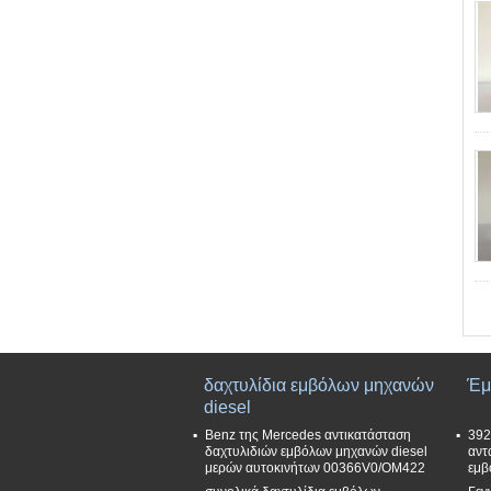
δαχτυλίδια εμβόλων μηχανών
Έμ
diesel
Benz της Mercedes αντικατάσταση
392
δαχτυλιδιών εμβόλων μηχανών diesel
αντ
μερών αυτοκινήτων 00366V0/OM422
εμβ