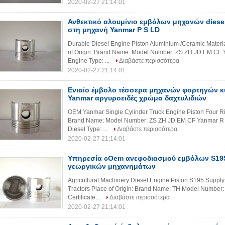
2020-02-27 21:14:01
Ανθεκτικό αλουμίνιο εμβόλων μηχανών diesel
στη μηχανή Yanmar Ρ S LD
Durable Diesel Engine Piston Aluminium /Ceramic Materi
of Origin: Brand Name: Model Number: ZS ZH JD EM CF
Engine Type: ...
Διαβάστε περισσότερα
2020-02-27 21:14:01
Ενιαίο έμβολο τέσσερα μηχανών φορτηγών 
Yanmar αργυροειδές χρώμα δαχτυλιδιών
OEM Yanmar Single Cylinder Truck Engine Piston Four Ring
Brand Name: Model Number: ZS ZH JD EM CF Yanmar R 
Diesel Type: ...
Διαβάστε περισσότερα
2020-02-27 21:14:01
Υπηρεσία cOem ανεφοδιασμού εμβόλων S195
γεωργικών μηχανημάτων
Agricultural Machinery Diesel Engine Piston S195 Supply
Tractors Place of Origin: Brand Name: TH Model Number:
Certificate...
Διαβάστε περισσότερα
2020-02-27 21:14:01