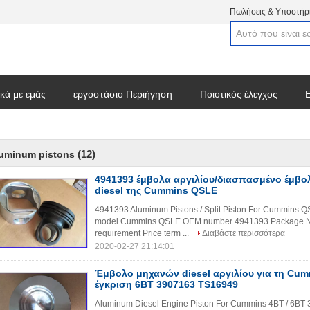
Πωλήσεις & Υποστήρι
ικά με εμάς
εργοστάσιο Περιήγηση
Ποιοτικός έλεγχος
Ε
στε ένα απόσπασμα
(12)
luminum pistons
4941393 έμβολα αργιλίου/διασπασμένο έμβολ
diesel της Cummins QSLE
4941393 Aluminum Pistons / Split Piston For Cummins QS
model Cummins QSLE OEM number 4941393 Package Neut
requirement Price term ...
Διαβάστε περισσότερα
2020-02-27 21:14:01
Έμβολο μηχανών diesel αργιλίου για τη Cum
έγκριση 6BT 3907163 TS16949
Aluminum Diesel Engine Piston For Cummins 4BT / 6BT 