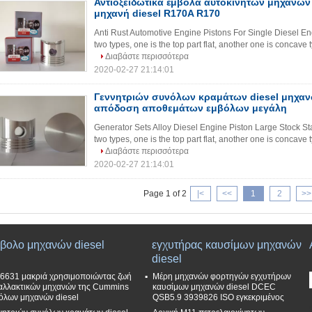
Αντιοξειδωτικά έμβολα αυτοκίνητων μηχανών 
μηχανή diesel R170A R170
Anti Rust Automotive Engine Pistons For Single Diesel E
two types, one is the top part flat, another one is concav
Διαβάστε περισσότερα
2020-02-27 21:14:01
Γεννητριών συνόλων κραμάτων diesel μηχα
απόδοση αποθεμάτων εμβόλων μεγάλη
Generator Sets Alloy Diesel Engine Piston Large Stock St
two types, one is the top part flat, another one is concav
Διαβάστε περισσότερα
2020-02-27 21:14:01
Page 1 of 2
|<
<<
1
2
>>
βολο μηχανών diesel
εγχυτήρας καυσίμων μηχανών
diesel
6631 μακριά χρησιμοποιώντας ζωή
Μέρη μηχανών φορτηγών εγχυτήρων
αλλακτικών μηχανών της Cummins
καυσίμων μηχανών diesel DCEC
όλων μηχανών diesel
QSB5.9 3939826 ISO εγκεκριμένος