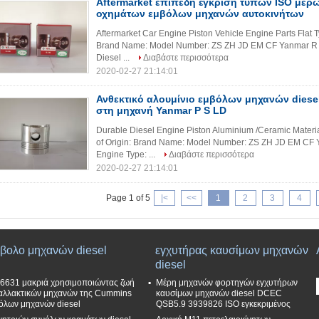
Aftermarket επίπεδη έγκριση τύπων ISO με
οχημάτων εμβόλων μηχανών αυτοκινήτων
Aftermarket Car Engine Piston Vehicle Engine Parts Flat T
Brand Name: Model Number: ZS ZH JD EM CF Yanmar R 
Diesel ...
Διαβάστε περισσότερα
2020-02-27 21:14:01
Ανθεκτικό αλουμίνιο εμβόλων μηχανών diesel
στη μηχανή Yanmar Ρ S LD
Durable Diesel Engine Piston Aluminium /Ceramic Materi
of Origin: Brand Name: Model Number: ZS ZH JD EM CF
Engine Type: ...
Διαβάστε περισσότερα
2020-02-27 21:14:01
Page 1 of 5
|<
<<
1
2
3
4
βολο μηχανών diesel
εγχυτήρας καυσίμων μηχανών
diesel
6631 μακριά χρησιμοποιώντας ζωή
Μέρη μηχανών φορτηγών εγχυτήρων
αλλακτικών μηχανών της Cummins
καυσίμων μηχανών diesel DCEC
όλων μηχανών diesel
QSB5.9 3939826 ISO εγκεκριμένος