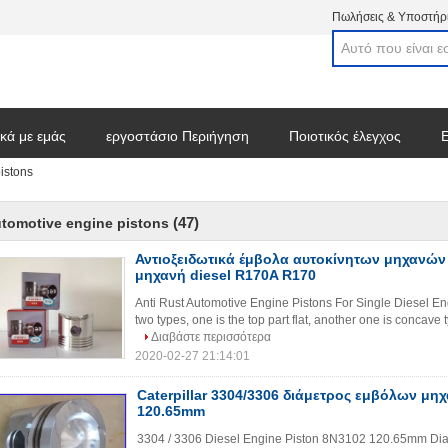
Πωλήσεις & Υποστήρι
ικά με εμάς
εργοστάσιο Περιήγηση
Ποιοτικός έλεγχος
Ε
istons
στε ένα απόσπασμα
(47)
tomotive engine pistons
Αντιοξειδωτικά έμβολα αυτοκίνητων μηχανών 
μηχανή diesel R170A R170
Anti Rust Automotive Engine Pistons For Single Diesel E
two types, one is the top part flat, another one is concav
Διαβάστε περισσότερα
2020-02-27 21:14:01
Caterpillar 3304/3306 διάμετρος εμβόλων μη
120.65mm
3304 / 3306 Diesel Engine Piston 8N3102 120.65mm Diam