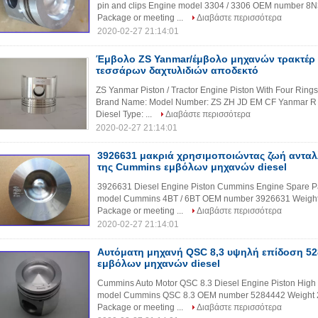
pin and clips Engine model 3304 / 3306 OEM number 8N
Package or meeting ...
Διαβάστε περισσότερα
2020-02-27 21:14:01
Έμβολο ZS Yanmar/έμβολο μηχανών τρακτέρ 
τεσσάρων δαχτυλιδιών αποδεκτό
ZS Yanmar Piston / Tractor Engine Piston With Four Rings
Brand Name: Model Number: ZS ZH JD EM CF Yanmar R 
Diesel Type: ...
Διαβάστε περισσότερα
2020-02-27 21:14:01
3926631 μακριά χρησιμοποιώντας ζωή αντα
της Cummins εμβόλων μηχανών diesel
3926631 Diesel Engine Piston Cummins Engine Spare Par
model Cummins 4BT / 6BT OEM number 3926631 Weight 1
Package or meeting ...
Διαβάστε περισσότερα
2020-02-27 21:14:01
Αυτόματη μηχανή QSC 8,3 υψηλή επίδοση 5
εμβόλων μηχανών diesel
Cummins Auto Motor QSC 8.3 Diesel Engine Piston High
model Cummins QSC 8.3 OEM number 5284442 Weight 2.0
Package or meeting ...
Διαβάστε περισσότερα