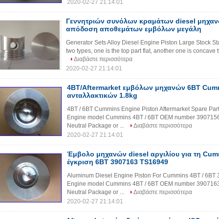
2020-02-27 21:14:01
Γεννητριών συνόλων κραμάτων diesel μηχα
απόδοση αποθεμάτων εμβόλων μεγάλη
Generator Sets Alloy Diesel Engine Piston Large Stock St
two types, one is the top part flat, another one is concav
Διαβάστε περισσότερα
2020-02-27 21:14:01
4BT/Aftermarket εμβόλων μηχανών 6BT Cum
ανταλλακτικών 1.8kg
4BT / 6BT Cummins Engine Piston Aftermarket Spare Part
Engine model Cummins 4BT / 6BT OEM number 3907156 W
Neutral Package or ...
Διαβάστε περισσότερα
2020-02-27 21:14:01
Έμβολο μηχανών diesel αργιλίου για τη Cum
έγκριση 6BT 3907163 TS16949
Aluminum Diesel Engine Piston For Cummins 4BT / 6BT 
Engine model Cummins 4BT / 6BT OEM number 3907163 W
Neutral Package or ...
Διαβάστε περισσότερα
2020-02-27 21:14:01