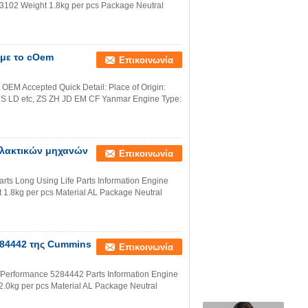
3102 Weight 1.8kg per pcs Package Neutral
με το cOem
Επικοινωνία
 OEM Accepted Quick Detail: Place of Origin:
S LD etc, ZS ZH JD EM CF Yanmar Engine Type:
λλακτικών μηχανών
Επικοινωνία
ts Long Using Life Parts Information Engine
.8kg per pcs Material AL Package Neutral
284442 της Cummins
Επικοινωνία
 Performance 5284442 Parts Information Engine
kg per pcs Material AL Package Neutral