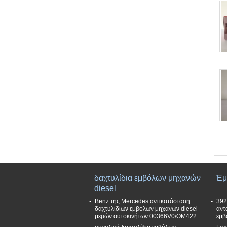
δαχτυλίδια εμβόλων μηχανών
Έμ
diesel
Benz της Mercedes αντικατάσταση
392
δαχτυλιδιών εμβόλων μηχανών diesel
αντ
μερών αυτοκινήτων 00366V0/OM422
εμβ