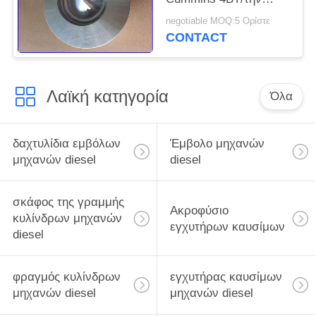
έγκριση 6BT 3907163
negotiable MOQ:5 Ορίστε
TS16949
CONTACT
Λαϊκή κατηγορία
Όλα
δαχτυλίδια εμβόλων
Έμβολο μηχανών
μηχανών diesel
diesel
σκάφος της γραμμής
Ακροφύσιο
κυλίνδρων μηχανών
εγχυτήρων καυσίμων
diesel
φραγμός κυλίνδρων
εγχυτήρας καυσίμων
μηχανών diesel
μηχανών diesel