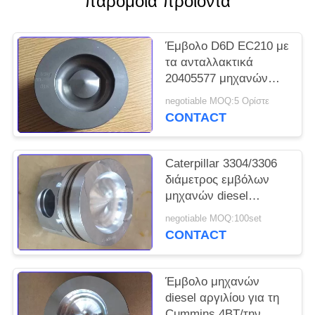
παρόμοια προϊόντα
PRIVACY
POLICY
Έμβολο D6D EC210 με
τα ανταλλακτικά
20405577 μηχανών
καρφιτσών και diesel
negotiable MOQ:5 Ορίστε
συνδετήρων
CONTACT
Caterpillar 3304/3306
διάμετρος εμβόλων
μηχανών diesel
8N3102 120.65mm
negotiable MOQ:100set
CONTACT
Έμβολο μηχανών
diesel αργιλίου για τη
Cummins 4BT/την