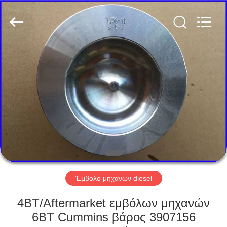
Silk
Road
Enterprise
Management
Services
Co.,LTD.
All
Rights
ΑΡΧΙΚΉ
Reserved.
ΣΕΛΊΔΑ
ΠΡΟΪΌΝΤΑ
ΣΧΕΤΙΚΆ
ΜΕ
ΕΜΆΣ
Έμβολο μηχανών diesel
ΕΡΓΟΣΤΆΣΙΟ
4BT/Aftermarket εμβόλων μηχανών
ΠΕΡΙΉΓΗΣΗ
6BT Cummins βάρος 3907156