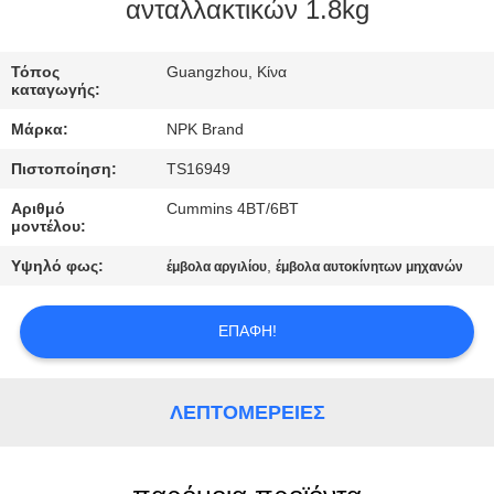
ανταλλακτικών 1.8kg
ΠΟΙΟΤΙΚΌΣ
Τόπος
Guangzhou, Κίνα
ΈΛΕΓΧΟΣ
καταγωγής:
Μάρκα:
NPK Brand
ΕΠΙΚΟΙΝΩΝΉΣΤΕ
Πιστοποίηση:
TS16949
ΜΑΖΊ
Αριθμό
Cummins 4BT/6BT
ΜΑΣ
μοντέλου:
Υψηλό φως:
,
έμβολα αργιλίου
έμβολα αυτοκίνητων μηχανών
ΖΗΤΉΣΤΕ
ΈΝΑ
ΕΠΑΦΉ!
ΑΠΌΣΠΑΣΜΑ
ΛΕΠΤΟΜΈΡΕΙΕΣ
SITEMAP