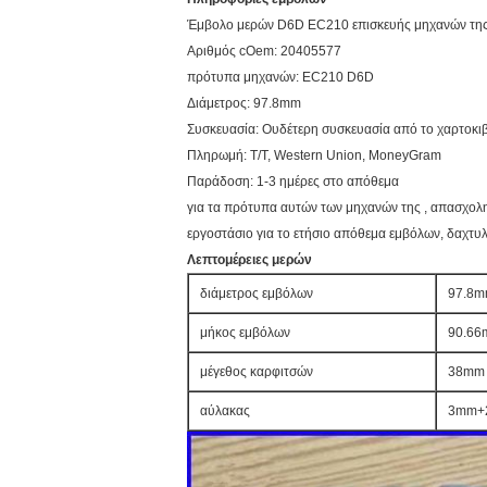
Έμβολο μερών D6D EC210 επισκευής μηχανών της μ
Αριθμός cOem: 20405577
πρότυπα μηχανών: EC210 D6D
Διάμετρος: 97.8mm
Συσκευασία: Ουδέτερη συσκευασία από το χαρτοκιβ
Πληρωμή: T/T, Western Union, MoneyGram
Παράδοση: 1-3 ημέρες στο απόθεμα
για τα πρότυπα αυτών των μηχανών της , απασχολη
εργοστάσιο για το ετήσιο απόθεμα εμβόλων, δαχτυλ
Λεπτομέρειες μερών
διάμετρος εμβόλων
97.8
μήκος εμβόλων
90.6
μέγεθος καρφιτσών
38mm
αύλακας
3mm+