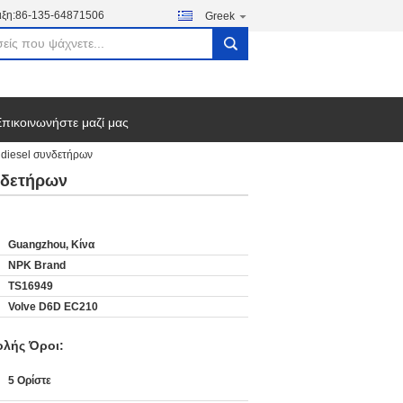
ξη:
86-135-64871506
Greek
search
πικοινωνήστε μαζί μας
diesel συνδετήρων
νδετήρων
Guangzhou, Κίνα
NPK Brand
TS16949
Volve D6D EC210
λής Όροι:
5 Ορίστε