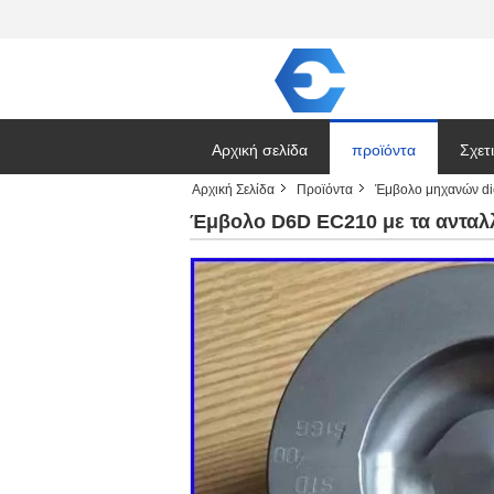
Αρχική σελίδα
προϊόντα
Σχετ
Αρχική Σελίδα
Προϊόντα
Έμβολο μηχανών di
Ζητή
Έμβολο D6D EC210 με τα ανταλλ