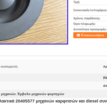
Τιμή:
Συσκευασία λεπτομέρειε
Χρόνος παράδοσης:
Όροι πληρωμής:
Δυνατότητα προσφοράς:
Επικοινωνήστε
ι συσσωρευτές
Αρ
βά
Δι
ν μηχανών
Έμβολο μηχανών φορτηγών
,
ακτικά 20405577 μηχανών καρφιτσών και diesel συ