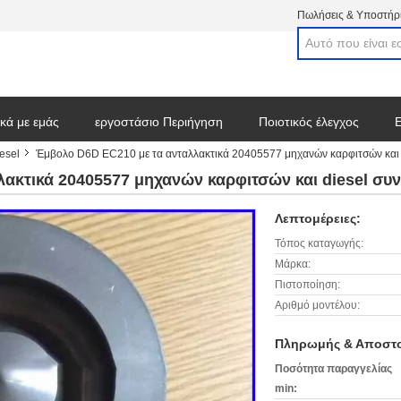
Πωλήσεις & Υποστήρι
ικά με εμάς
εργοστάσιο Περιήγηση
Ποιοτικός έλεγχος
Ε
esel
Έμβολο D6D EC210 με τα ανταλλακτικά 20405577 μηχανών καρφιτσών και 
στε ένα απόσπασμα
ακτικά 20405577 μηχανών καρφιτσών και diesel συ
Λεπτομέρειες:
Τόπος καταγωγής:
Μάρκα:
Πιστοποίηση:
Αριθμό μοντέλου:
Πληρωμής & Αποστο
Ποσότητα παραγγελίας
min: