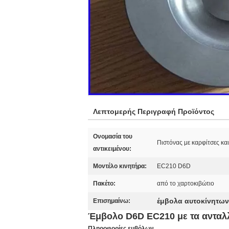
Λεπτομερής Περιγραφή Προϊόντος
Ονομασία του
Πιστόνας με καρφίτσες κα
αντικειμένου:
Μοντέλο κινητήρα:
EC210 D6D
Πακέτο:
από το χαρτοκιβώτιο
έμβολα αυτοκίνητω
Επισημαίνω:
Έμβολο D6D EC210 με τα ανταλλ
Πληροφορίες εμβόλων