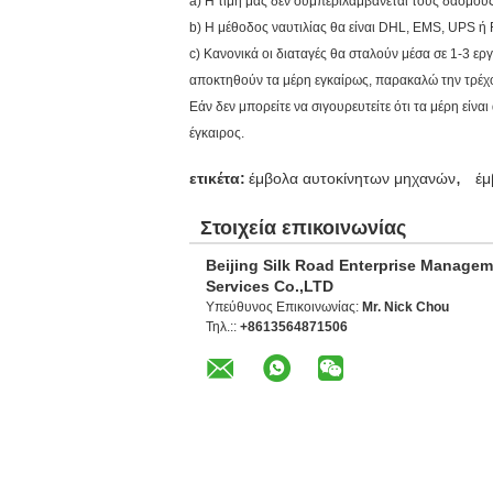
a) Η τιμή μας δεν συμπεριλαμβάνεται τους δασμού
b) Η μέθοδος ναυτιλίας θα είναι DHL, EMS, UPS ή 
c) Κανονικά οι διαταγές θα σταλούν μέσα σε 1-3 ε
αποκτηθούν τα μέρη εγκαίρως, παρακαλώ την τρέχου
Εάν δεν μπορείτε να σιγουρευτείτε ότι τα μέρη είν
έγκαιρος.
,
ετικέτα:
έμβολα αυτοκίνητων μηχανών
έμ
Στοιχεία επικοινωνίας
Beijing Silk Road Enterprise Manage
Services Co.,LTD
Υπεύθυνος Επικοινωνίας:
Mr. Nick Chou
Τηλ.::
+8613564871506