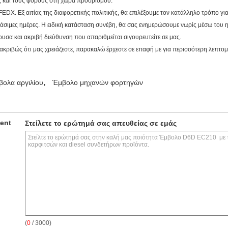
ς και τους φόρους στη χώρα προορισμού.
FEDX. Εξ αιτίας της διαφορετικής πολιτικής, θα επιλέξουμε τον κατάλληλο τρόπο γι
ργάσιμες ημέρες. Η ειδική κατάσταση συνέβη, θα σας ενημερώσουμε νωρίς μέσω του
σα και ακριβή διεύθυνση που απαριθμείται σιγουρευτείτε σε μας.
αι ακριβώς ότι μας χρειάζεστε, παρακαλώ έρχεστε σε επαφή με για περισσότερη λεπτ
,
βολα αργιλίου
Έμβολο μηχανών φορτηγών
ment
Στείλετε το ερώτημά σας απευθείας σε εμάς
(
0
/ 3000)