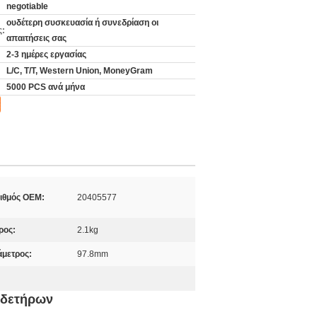
negotiable
ουδέτερη συσκευασία ή συνεδρίαση οι
ς:
απαιτήσεις σας
2-3 ημέρες εργασίας
L/C, T/T, Western Union, MoneyGram
5000 PCS ανά μήνα
ιθμός OEM:
20405577
ρος:
2.1kg
άμετρος:
97.8mm
νδετήρων