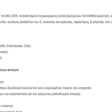
XCMG CIFA, τοποθετημένη συγκεκριμένη αντλία βραχιόνων SCHWING φορτηγό, αν
υλίδι, σωλήνας βαλβίδων του S, σωλήνας και αγκώνας, σφιγκτήρας & φλάντζα, που 
MG, Putzmeister, Cifa)
matic)
K)
μένων αντλιών
ρες
ύθερο ξενοδοχείο κρατώντας και ο αερολιμένας παίρνει την υπηρεσία
 για την εγκατάσταση και την τρέχοντας καθοδήγηση δοκιμής
ων πελατών