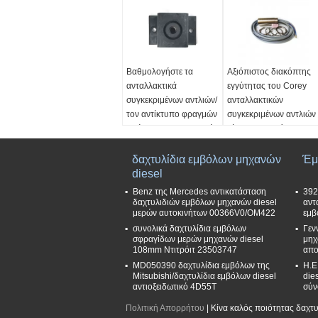
Βαθμολογήστε τα
Αξιόπιστος διακόπτης
ανταλλακτικά
εγγύτητας του Corey
συγκεκριμένων αντλιών/
ανταλλακτικών
τον αντίκτυπο φραγμών
συγκεκριμένων αντλιών
απόσβεσης - ανθεκτικά
εύκολος να ελέγξει
είμαι-120
Τύπος:
Διακόπτης
Όνομα Προϊόντος:
δαχτυλίδια εμβόλων μηχανών
εγγύτητας
Έμ
Μετριάζοντας φραγμός
diesel
μοντέλο:
Bd15-s1-m30
μοντέλο:
Είμαι-120
9006
Benz της Mercedes αντικατάσταση
392
εφαρμογή:
εφαρμογή:
δαχτυλιδιών εμβόλων μηχανών diesel
αντ
μερών αυτοκινήτων 00366V0/OM422
εμβ
συγκεκριμένη αντλία
συγκεκριμένη αντλία
συνολικά δαχτυλίδια εμβόλων
Γεν
Ποιότητα:
Κατάσταση:
100% νέο
σφραγίδων μερών μηχανών diesel
μηχ
Βαθμολογήστε το Α
108mm Ντιτρόιτ 23503747
απο
MD050390 δαχτυλίδια εμβόλων της
Η.Ε
Mitsubishi/δαχτυλίδια εμβόλων diesel
die
αντιοξειδωτικό 4D55T
σύν
Πολιτική Απορρήτου
| Κίνα καλός ποιότητας δαχτ