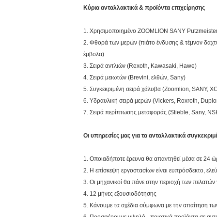
Κύρια ανταλλακτικά & προϊόντα επιχείρησης
1. Χρησιμοποιημένο ZOOMLION SANY Putzmeister 
2. Φθορά των μερών (πιάτο ένδυσης & τέμνον δαχτ
έμβολα)
3. Σειρά αντλιών (Rexoth, Kawasaki, Hawe)
4. Σειρά μειωτών (Brevini, ελθών, Sany)
5. Συγκεκριμένη σειρά χάλυβα (Zoomlion, SANY, XC
6. Υδραυλική σειρά μερών (Vickers, Roxroth, Duplo
7. Σειρά περίπτωσης μεταφοράς (Stieble, Sany, NS
Οι υπηρεσίες μας για τα ανταλλακτικά συγκεκρι
1. Οποιαδήποτε έρευνα θα απαντηθεί μέσα σε 24 ώ
2. Η επίσκεψη εργοστασίων είναι ευπρόσδεκτο, ελε
3. Οι μηχανικοί θα πάνε στην περιοχή των πελατών
4. 12 μήνες εξουσιοδότησης
5. Κάνουμε τα σχέδια σύμφωνα με την απαίτηση τ