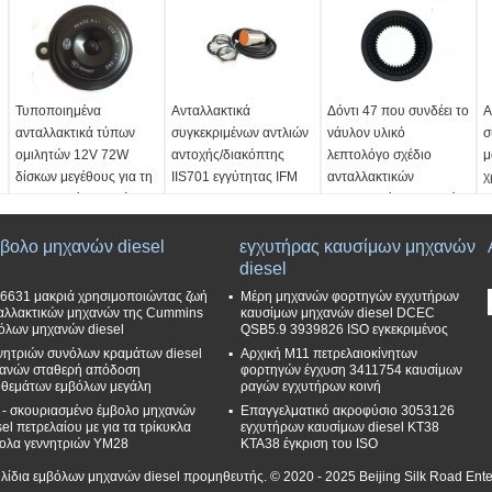
Τυποποιημένα
Ανταλλακτικά
Δόντι 47 που συνδέει το
Α
ανταλλακτικά τύπων
συγκεκριμένων αντλιών
νάυλον υλικό
σ
ομιλητών 12V 72W
αντοχής/διακόπτης
λεπτολόγο σχέδιο
μ
δίσκων μεγέθους για τη
IIS701 εγγύτητας IFM
ανταλλακτικών
χ
συγκεκριμένη αντλία
συγκεκριμένων αντλιών
φ
μοντέλο:
IIS701
γ
Όνομα Προϊόντος:
όνομα:
Διακόπτης
όνομα:
ζεύξης
βολο μηχανών diesel
Ομιλητής δίσκων
εγγύτητας
εγχυτήρας καυσίμων μηχανών
Υλικό:
Νάιλον
Ό
-
Τάση:
12V
εφαρμογή:
diesel
Χρήση:
Συγκεκριμένη
Φ
Εξουσία:
72W
συγκεκριμένη αντλία
αντλία diesel
μ
6631 μακριά χρησιμοποιώντας ζωή
Μέρη μηχανών φορτηγών εγχυτήρων
Χρήση:
φορτηγά
Τύπος:
τύπος 47
ε
αλλακτικών μηχανών της Cummins
καυσίμων μηχανών diesel DCEC
όλων μηχανών diesel
QSB5.9 3939826 ISO εγκεκριμένος
συγκεκριμένων αντλιών
δοντιών
σ
νητριών συνόλων κραμάτων diesel
Αρχική M11 πετρελαιοκίνητων
και αντλίες οχημάτων
Κ
ανών σταθερή απόδοση
φορτηγών έγχυση 3411754 καυσίμων
α
θεμάτων εμβόλων μεγάλη
ραγών εγχυτήρων κοινή
 - σκουριασμένο έμβολο μηχανών
Επαγγελματικό ακροφύσιο 3053126
sel πετρελαίου με για τα τρίκυκλα
εγχυτήρων καυσίμων diesel KT38
ολα γεννητριών YM28
KTA38 έγκριση του ISO
υλίδια εμβόλων μηχανών diesel προμηθευτής. © 2020 - 2025 Beijing Silk Road Ente