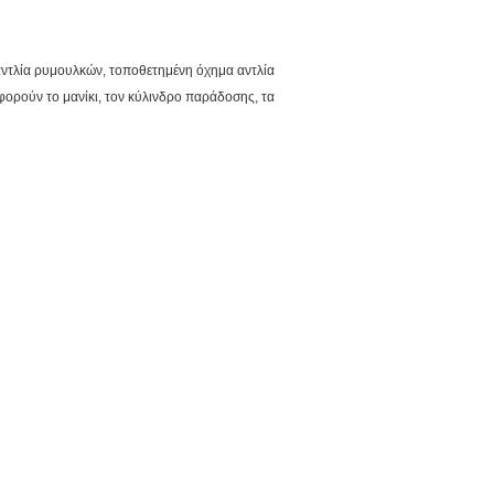
τλία ρυμουλκών, τοποθετημένη όχημα αντλία
φορούν το μανίκι, τον κύλινδρο παράδοσης, τα