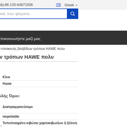
ξη:
86-135-64871506
Greek
search
πικοινωνήστε μαζί μας
ων επισκευής βαλβίδων τρόπων HAWE πολυ
δων τρόπων HAWE πολυ
Κίνα
Hawe
λής Όροι:
Διαπραγματεύσιμο
negotiable
Τυποποιημένο κιβώτιο χαρτοκιβωτίων ή ξύλινη
ς: