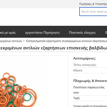
Πωλήσεις & Υποστήρι
ικά με εμάς
εργοστάσιο Περιήγηση
Ποιοτικός έλεγχος
Ε
κριμένων αντλιών
Επαγγελματικά εξαρτήματα συγκεκριμένων αντλιών εξαρτήσε
στε ένα απόσπασμα
κεκριμένων αντλιών εξαρτήσεων επισκευής βαλβί
Λεπτομέρειες:
Τόπος καταγωγής:
Μάρκα:
Πληρωμής & Αποστο
Ποσότητα παραγγελίας
min:
Τιμή:
Συσκευασία λεπτομέρειε