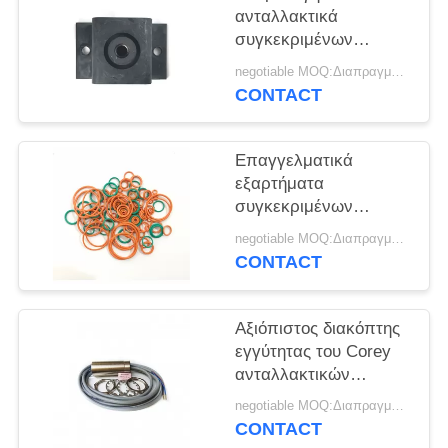
PRIVACY
ανταλλακτικά
POLICY
συγκεκριμένων
αντλιών/τον αντίκτυπο
negotiable MOQ:Διαπραγματεύσιμο
φραγμών απόσβεσης -
CONTACT
ανθεκτικά είμαι-120
Επαγγελματικά
εξαρτήματα
συγκεκριμένων
αντλιών εξαρτήσεων
negotiable MOQ:Διαπραγματεύσιμο
επισκευής βαλβίδων
CONTACT
τρόπων HAWE πολυ
Αξιόπιστος διακόπτης
εγγύτητας του Corey
ανταλλακτικών
συγκεκριμένων
negotiable MOQ:Διαπραγματεύσιμο
αντλιών εύκολος να
CONTACT
ελέγξει