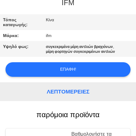
IFM
ΠΟΙΟΤΙΚΌΣ
Τόπος
Κίνα
ΈΛΕΓΧΟΣ
καταγωγής:
Μάρκα:
ifm
ΕΠΙΚΟΙΝΩΝΉΣΤΕ
Υψηλό φως:
,
συγκεκριμένα μέρη αντλιών βραχιόνων
ΜΑΖΊ
μέρη φορτηγών συγκεκριμένων αντλιών
ΜΑΣ
ΕΠΑΦΉ!
ΖΗΤΉΣΤΕ
ΈΝΑ
ΛΕΠΤΟΜΈΡΕΙΕΣ
ΑΠΌΣΠΑΣΜΑ
παρόμοια προϊόντα
SITEMAP
Βαθμολογήστε τα