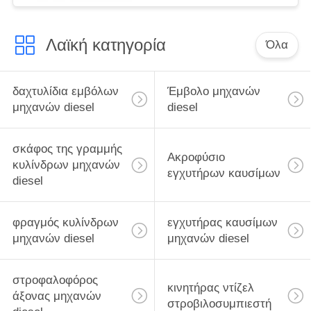
Λαϊκή κατηγορία
Όλα
δαχτυλίδια εμβόλων
Έμβολο μηχανών
μηχανών diesel
diesel
σκάφος της γραμμής
Ακροφύσιο
κυλίνδρων μηχανών
εγχυτήρων καυσίμων
diesel
φραγμός κυλίνδρων
εγχυτήρας καυσίμων
μηχανών diesel
μηχανών diesel
στροφαλοφόρος
κινητήρας ντίζελ
άξονας μηχανών
στροβιλοσυμπιεστή