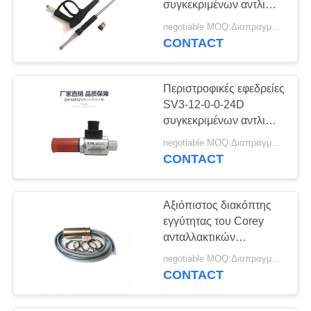
συγκεκριμένων αντλιών
με το λεπτολόγο σχέδιο
negotiable MOQ:Διαπραγματεύσιμο
CONTACT
Περιστροφικές εφεδρείες
SV3-12-0-0-24D
συγκεκριμένων αντλιών
βαλβίδων σωληνοειδών
negotiable MOQ:Διαπραγματεύσιμο
υψηλής αποδοτικότητας
CONTACT
Αξιόπιστος διακόπτης
εγγύτητας του Corey
ανταλλακτικών
συγκεκριμένων αντλιών
negotiable MOQ:Διαπραγματεύσιμο
εύκολος να ελέγξει
CONTACT