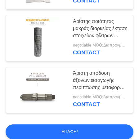
CONTACT
Αρίστης ποιότητας
μακράς διαρκείας έκταση
στοιχείων φίλτρων
απορρόφησης
negotiable MOQ:Διαπραγματεύσιμο
πετρελαίου
CONTACT
ανταλλακτικών
συγκεκριμένων αντλιών
Άριστη απόδοση
άξονων εισαγωγής
περίπτωσης μεταφοράς
μερών φορτηγών
negotiable MOQ:Διαπραγματεύσιμο
συγκεκριμένων αντλιών
CONTACT
ΕΠΑΦΉ!