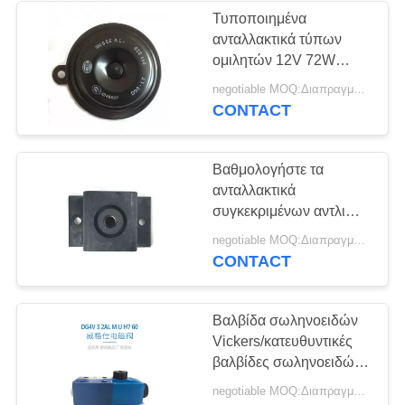
Τυποποιημένα
ανταλλακτικά τύπων
ομιλητών 12V 72W
δίσκων μεγέθους για τη
negotiable MOQ:Διαπραγματεύσιμο
συγκεκριμένη αντλία
CONTACT
Βαθμολογήστε τα
ανταλλακτικά
συγκεκριμένων αντλιών/
τον αντίκτυπο φραγμών
negotiable MOQ:Διαπραγματεύσιμο
απόσβεσης - ανθεκτικά
CONTACT
είμαι-120
Βαλβίδα σωληνοειδών
Vickers/κατευθυντικές
βαλβίδες σωληνοειδών
για τη συγκεκριμένη
negotiable MOQ:Διαπραγματεύσιμο
αντλία ρυμουλκών