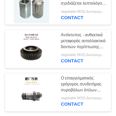
PRIVACY
σχεδιάζεται λεπτολόγος
POLICY
ανταλλακτικών
negotiable MOQ:Διαπραγματεύσιμο
συγκεκριμένων
CONTACT
Αντίκτυπος - ανθεκτικά
μεταφοράς ανταλλακτικά
δοντιών περίπτωσης
μεγάλα για τη
negotiable MOQ:Διαπραγματεύσιμο
συγκεκριμένη αντλία
CONTACT
Ο επαγγελματικός
γρήγορος συνδετήρας
πυροβόλων όπλων
νερού ανταλλακτικών
negotiable MOQ:Διαπραγματεύσιμο
συγκεκριμένων αντλιών
CONTACT
βαθμολογεί το Α