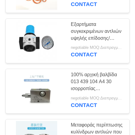
βαλβίδων τρόπων
CONTACT
HAWE πολυ
ΠΟΙΟΤΙΚΌΣ
ΈΛΕΓΧΟΣ
Εξαρτήματα
συγκεκριμένων αντλιών
υψηλής επίδοσης/
ΕΠΙΚΟΙΝΩΝΉΣΤΕ
αεροκίνητη πίεση που
negotiable MOQ:Διαπραγματεύσιμο
ΜΑΖΊ
μειώνουν τη βαλβίδα
CONTACT
ΜΑΣ
100% αρχική βαλβίδα
ΖΗΤΉΣΤΕ
013 439 104 A4 30
ΈΝΑ
ισορροπίας
ανταλλακτικών
ΑΠΌΣΠΑΣΜΑ
negotiable MOQ:Διαπραγματεύσιμο
συγκεκριμένων αντλιών
CONTACT
SITEMAP
Μεταφοράς περίπτωσης
κυλίνδρων αντλιών που