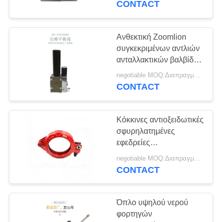
CONTACT
Ανθεκτική Zoomlion
συγκεκριμένων αντλιών
ανταλλακτικών βαλβίδα
ισορροπίας Hawe
negotiable MOQ:Διαπραγματεύσιμο
υδραυλική
CONTACT
Κόκκινες αντιοξειδωτικές
σφυρηλατημένες
εφεδρείες
συγκεκριμένων αντλιών
negotiable MOQ:Διαπραγματεύσιμο
σφιγκτηρών σωλήνων
CONTACT
συγκεκριμένων αντλιών
Όπλο υψηλού νερού
φορτηγών