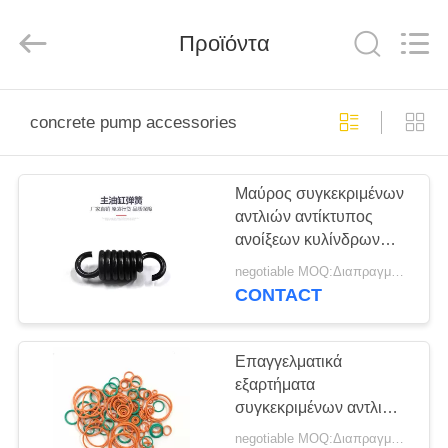
Silk
Road
Enterprise
Προϊόντα
Management
Services
Co.,LTD.
All
Rights
ΑΡΧΙΚΉ
Reserved.
concrete pump accessories
ΣΕΛΊΔΑ
Μαύρος συγκεκριμένων
ΠΡΟΪΌΝΤΑ
αντλιών αντίκτυπος
ανοίξεων κυλίνδρων
ΣΧΕΤΙΚΆ
πετρελαίου εξαρτημάτων
negotiable MOQ:Διαπραγματεύσιμο
κύριος - ανθεκτικός
ΜΕ
CONTACT
ΕΜΆΣ
Επαγγελματικά
εξαρτήματα
ΕΡΓΟΣΤΆΣΙΟ
συγκεκριμένων αντλιών
ΠΕΡΙΉΓΗΣΗ
εξαρτήσεων επισκευής
negotiable MOQ:Διαπραγματεύσιμο