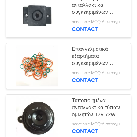
PRIVACY
ανταλλακτικά
POLICY
συγκεκριμένων
αντλιών/τον αντίκτυπο
negotiable MOQ:Διαπραγματεύσιμο
φραγμών απόσβεσης -
CONTACT
ανθεκτικά είμαι-120
Επαγγελματικά
εξαρτήματα
συγκεκριμένων
αντλιών εξαρτήσεων
negotiable MOQ:Διαπραγματεύσιμο
επισκευής βαλβίδων
CONTACT
τρόπων HAWE πολυ
Τυποποιημένα
ανταλλακτικά τύπων
ομιλητών 12V 72W
δίσκων μεγέθους για
negotiable MOQ:Διαπραγματεύσιμο
τη συγκεκριμένη
CONTACT
αντλία