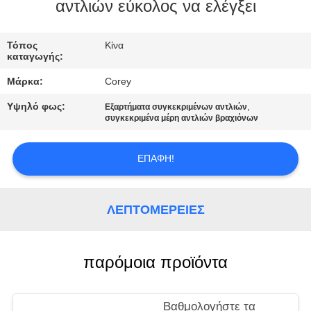
αντλιών εύκολος να ελέγξει
ΠΟΙΟΤΙΚΌΣ
Τόπος
Κίνα
ΈΛΕΓΧΟΣ
καταγωγής:
Μάρκα:
Corey
ΕΠΙΚΟΙΝΩΝΉΣΤΕ
Υψηλό φως:
,
Εξαρτήματα συγκεκριμένων αντλιών
ΜΑΖΊ
συγκεκριμένα μέρη αντλιών βραχιόνων
ΜΑΣ
ΕΠΑΦΉ!
ΖΗΤΉΣΤΕ
ΈΝΑ
ΛΕΠΤΟΜΈΡΕΙΕΣ
ΑΠΌΣΠΑΣΜΑ
παρόμοια προϊόντα
SITEMAP
Βαθμολογήστε τα