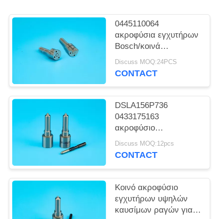
PRIVACY
POLICY
0445110064
ακροφύσια εγχυτήρων
Bosch/κοινά
ακροφύσια
Discuss MOQ:24PCS
DLLA150P1011
CONTACT
0433171654 ραγών
DSLA156P736
0433175163
ακροφύσιο
0445110010/0445110024
Discuss MOQ:12pcs
εγχυτήρων καυσίμων
CONTACT
Κοινό ακροφύσιο
εγχυτήρων υψηλών
καυσίμων ραγών για