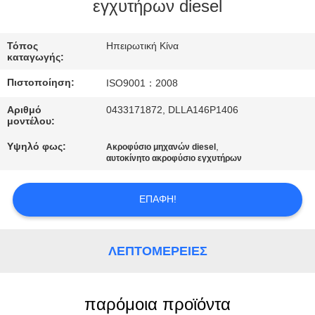
εγχυτήρων diesel
ΠΟΙΟΤΙΚΌΣ
Τόπος
Ηπειρωτική Κίνα
ΈΛΕΓΧΟΣ
καταγωγής:
Πιστοποίηση:
ISO9001：2008
ΕΠΙΚΟΙΝΩΝΉΣΤΕ
Αριθμό
0433171872, DLLA146P1406
ΜΑΖΊ
μοντέλου:
ΜΑΣ
Υψηλό φως:
,
Ακροφύσιο μηχανών diesel
αυτοκίνητο ακροφύσιο εγχυτήρων
ΖΗΤΉΣΤΕ
ΕΠΑΦΉ!
ΈΝΑ
ΑΠΌΣΠΑΣΜΑ
ΛΕΠΤΟΜΈΡΕΙΕΣ
SITEMAP
παρόμοια προϊόντα