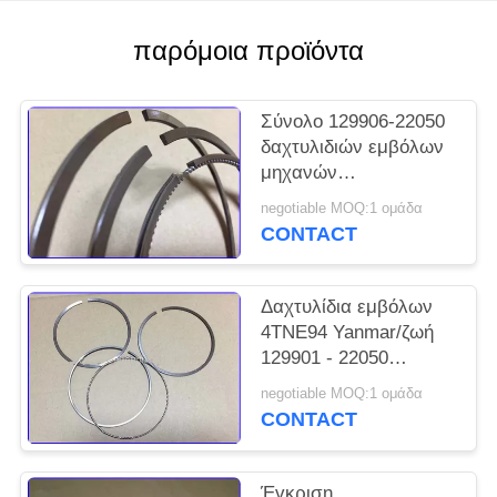
PRIVACY
POLICY
παρόμοια προϊόντα
Σύνολο 129906-22050
δαχτυλιδιών εμβόλων
μηχανών
ανταλλακτικών
negotiable MOQ:1 ομάδα
μηχανών Yanmar
CONTACT
4TNV94
Δαχτυλίδια εμβόλων
4TNE94 Yanmar/ζωή
129901 - 22050
δαχτυλιδιών με
negotiable MOQ:1 ομάδα
σφραγιδόλιθο
CONTACT
εμβόλων μακριά
χρησιμοποιώντας
Έγκριση