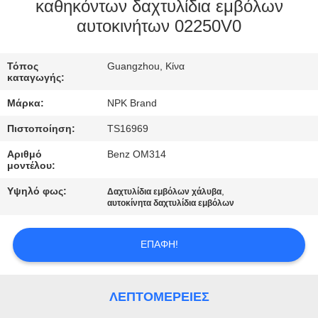
καθηκόντων δαχτυλίδια εμβόλων
αυτοκινήτων 02250V0
ΠΟΙΟΤΙΚΌΣ
ΈΛΕΓΧΟΣ
Τόπος
Guangzhou, Κίνα
καταγωγής:
ΕΠΙΚΟΙΝΩΝΉΣΤΕ
Μάρκα:
NPK Brand
ΜΑΖΊ
Πιστοποίηση:
TS16969
ΜΑΣ
Αριθμό
Benz OM314
μοντέλου:
ΖΗΤΉΣΤΕ
Υψηλό φως:
,
Δαχτυλίδια εμβόλων χάλυβα
αυτοκίνητα δαχτυλίδια εμβόλων
ΈΝΑ
ΑΠΌΣΠΑΣΜΑ
ΕΠΑΦΉ!
SITEMAP
ΛΕΠΤΟΜΈΡΕΙΕΣ