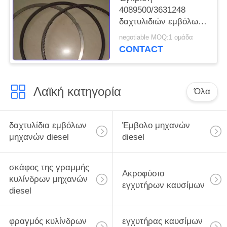
4089500/3631248
δαχτυλιδιών εμβόλων
μηχανών diesel της
negotiable MOQ:1 ομάδα
Cummins K19 TS16969
CONTACT
Λαϊκή κατηγορία
Όλα
δαχτυλίδια εμβόλων
Έμβολο μηχανών
μηχανών diesel
diesel
σκάφος της γραμμής
Ακροφύσιο
κυλίνδρων μηχανών
εγχυτήρων καυσίμων
diesel
φραγμός κυλίνδρων
εγχυτήρας καυσίμων