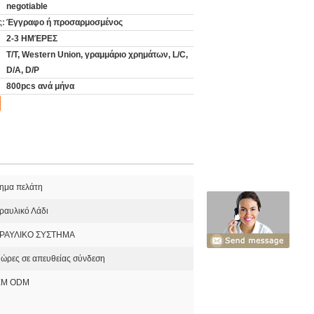
negotiable
ς:
Έγγραφο ή προσαρμοσμένος
2-3 ΗΜΈΡΕΣ
T/T, Western Union, γραμμάριο χρημάτων, L/C,
D/A, D/P
800pcs ανά μήνα
τημα πελάτη
ραυλικό Λάδι
ΡΑΥΛΙΚΟ ΣΥΣΤΗΜΑ
 ώρες σε απευθείας σύνδεση
EM ODM