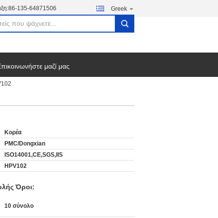
ξη:
86-135-64871506
Greek
search
πικοινωνήστε μαζί μας
V102
Κορέα
PMC/Dongxian
ISO14001,CE,SGS,IIS
HPV102
λής Όροι:
10 σύνολο