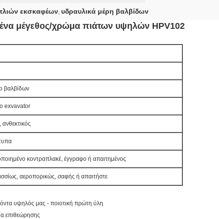
ντλιών εκσκαφέων
υδραυλικά μέρη βαλβίδων
,
μένα μέγεθος/χρώμα πιάτων υψηλών HPV102
ο βαλβίδων
το exvavator
, ανθεκτικός
τυπα
ποιημένο κοντραπλακέ, έγγραφο ή απαιτημένος
σσίως, αεροπορικώς, σαφής ή απαιτήστε
όντα υψηλός μας - ποιοτική πρώτη ύλη
ία επιθεώρησης