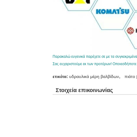
Παρακαλώ ευγενικά παρέχετε σε με τα συγκεκριμέν
Σας ευχαριστούμε εκ των προτέρων! Οποιεσδήποτε 
,
ετικέτα:
υδραυλικά μέρη βαλβίδων
πιάτο
Στοιχεία επικοινωνίας
Beijing Silk Road Enterprise Manage
Services Co.,LTD
Υπεύθυνος Επικοινωνίας:
Mr. Nick Chou
Τηλ.::
+8613564871506