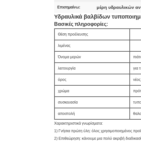
μέρη υδραυλικών α
Επισημαίνω:
Υδραυλικά βαλβίδων τυποποιη
Βασικές πληροφορίες:
Θέση προέλευσης
λιμένας
Όνομα μερών
πιάτ
λειτουργία
για 
όρος
νέος
χρώμα
πρό
συσκευασία
τυπο
αποστολή
θαλα
Χαρακτηριστικά γνωρίσματα:
1) Γνήσια πρώτη ύλη: όλος χρησιμοποιημένος προϊ
2) Επιθεώρηση: κάνουμε μια πολύ ακριβή διαδικασ