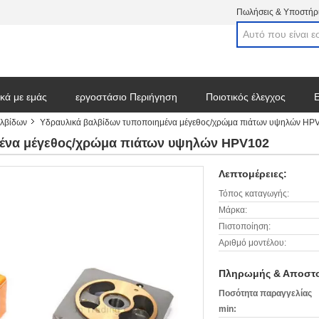
Πωλήσεις & Υποστήρι
ικά με εμάς
εργοστάσιο Περιήγηση
Ποιοτικός έλεγχος
Ε
αλβίδων
Υδραυλικά βαλβίδων τυποποιημένα μέγεθος/χρώμα πιάτων υψηλών HP
στε ένα απόσπασμα
μένα μέγεθος/χρώμα πιάτων υψηλών HPV102
Λεπτομέρειες:
Τόπος καταγωγής:
Μάρκα:
Πιστοποίηση:
Αριθμό μοντέλου:
Πληρωμής & Αποστο
Ποσότητα παραγγελίας
min: