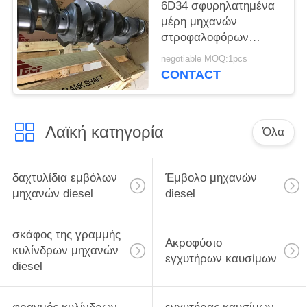
6D34 σφυρηλατημένα
μέρη μηχανών
στροφαλοφόρων
αξόνων ME013667
negotiable MOQ:1pcs
Mitsubishi μηχανών
CONTACT
diesel χάλυβα
Λαϊκή κατηγορία
Όλα
δαχτυλίδια εμβόλων
Έμβολο μηχανών
μηχανών diesel
diesel
σκάφος της γραμμής
Ακροφύσιο
κυλίνδρων μηχανών
εγχυτήρων καυσίμων
diesel