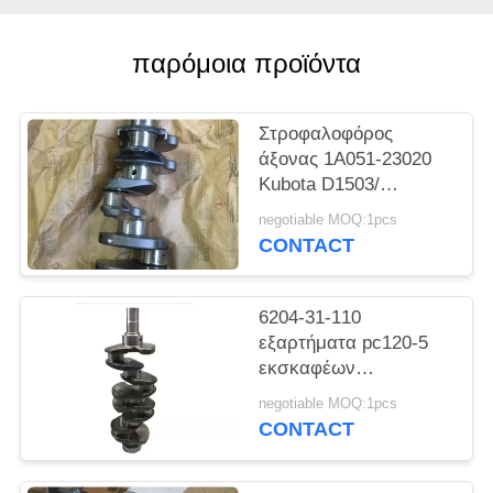
PRIVACY
POLICY
παρόμοια προϊόντα
Στροφαλοφόρος
άξονας 1A051-23020
Kubota D1503/
εκσκαφέας 3
negotiable MOQ:1pcs
στροφαλοφόρος
CONTACT
άξονας κυλίνδρων
6204-31-110
εξαρτήματα pc120-5
εκσκαφέων
στροφαλοφόρων
negotiable MOQ:1pcs
αξόνων μηχανών
CONTACT
diesel 4D95