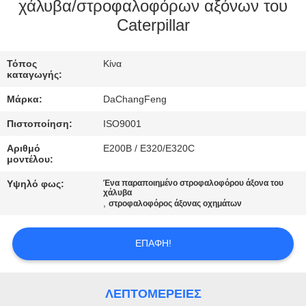
χάλυβα/στροφαλοφόρων αξόνων του
Caterpillar
ΠΟΙΟΤΙΚΌΣ
ΈΛΕΓΧΟΣ
Τόπος
Κίνα
καταγωγής:
ΕΠΙΚΟΙΝΩΝΉΣΤΕ
Μάρκα:
DaChangFeng
ΜΑΖΊ
Πιστοποίηση:
ISO9001
ΜΑΣ
Αριθμό
E200B / E320/E320C
μοντέλου:
ΖΗΤΉΣΤΕ
Υψηλό φως:
Ένα παραποιημένο στροφαλοφόρου άξονα του
χάλυβα
ΈΝΑ
,
στροφαλοφόρος άξονας οχημάτων
ΑΠΌΣΠΑΣΜΑ
ΕΠΑΦΉ!
SITEMAP
ΛΕΠΤΟΜΈΡΕΙΕΣ