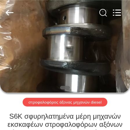
Silk
Road
Enterprise
Management
Services
Co.,LTD.
All
Rights
ΑΡΧΙΚΉ
Reserved.
ΣΕΛΊΔΑ
ΠΡΟΪΌΝΤΑ
ΣΧΕΤΙΚΆ
ΜΕ
ΕΜΆΣ
στροφαλοφόρος άξονας μηχανών diesel
ΕΡΓΟΣΤΆΣΙΟ
S6K σφυρηλατημένα μέρη μηχανών
ΠΕΡΙΉΓΗΣΗ
εκσκαφέων στροφαλοφόρων αξόνων